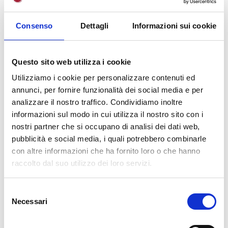
pubbliche o private, istituzioni educative,
organizzazioni del terzo settore, nel contesto di
Consenso
Dettagli
Informazioni sui cookie
attività psicosociali, di valutazione, di gestione
delle risorse umane, di assistenza, di formazione,
di promozione della salute, anche in
Questo sito web utilizza i cookie
collaborazione con uno psicologo iscritto alla
Utilizziamo i cookie per personalizzare contenuti ed
sezione A dell’Albo laddove necessario. Tali
annunci, per fornire funzionalità dei social media e per
attività riguardano le seguenti competenze
analizzare il nostro traffico. Condividiamo inoltre
emergenti: – conoscenza degli strumenti di
informazioni sul modo in cui utilizza il nostro sito con i
aggiornamento scientifico per le discipline
nostri partner che si occupano di analisi dei dati web,
psicologiche; – capacità di accesso
pubblicità e social media, i quali potrebbero combinarle
alla letteratura scientifica; – conoscenza delle
con altre informazioni che ha fornito loro o che hanno
tecniche di analisi dei dati in ambito psicologico e
raccolto dal suo utilizzo dei loro servizi.
psicosociale; – capacità di utilizzare i principali
test e strumenti psicologici; – capacità di analisi
S
ed osservazione del comportamento; – capacità di
Necessari
e
condurre un colloquio psicologico. Tali
l
competenze si rendono indispensabili nella
e