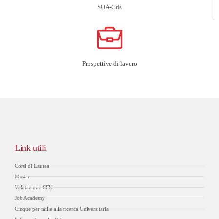
SUA-Cds
Prospettive di lavoro
Link utili
Corsi di Laurea
Master
Valutazione CFU
Job Academy
Cinque per mille alla ricerca Universitaria