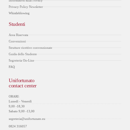
Informativa sulla Privacy
Privacy Policy Newsletter
Whistleblowing
Studenti
Area Riservata
Convenzioni
Strutture ricettive convenzionate
Guida dello Studente
Segreteria On-Line
FAQ
Unifortunato
contact center
ORARI:
Lunedì - Venerdì
9,00 -18,30
Sabato 9,00 -13,00
segreteria@unifortunato.eu
0824 316057