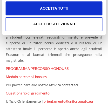
l
L’Ateneo inoltre offre il Percorso Honours che è un
c
programma di eccellenza rivolto agli studenti meritevoli
ACCETTA TUTTI
o
dell’Università Giustino Fortunato. Offre attività formative
n
avanzate, personalizzate e integrative rispetto al piano di
s
ACCETTA SELEZIONATI
studi, con l’obiettivo di potenziare le competenze
e
accademiche, professionali e di ricerca. L’accesso è riservato
n
a studenti con elevati requisiti di merito e prevede il
s
supporto di un tutor, bonus dedicati e il rilascio di un
o
attestato finale. Il percorso è aperto anche agli studenti
Erasmus e ai laureati triennali che proseguono nella
magistrale.
PROGRAMMA PERCORSO HONOURS
Modulo percorso Honours
Per partecipare alle nostre attività contattaci
Questionario di gradimento
Ufficio Orientamento
|
orientamento@unifortunato.eu