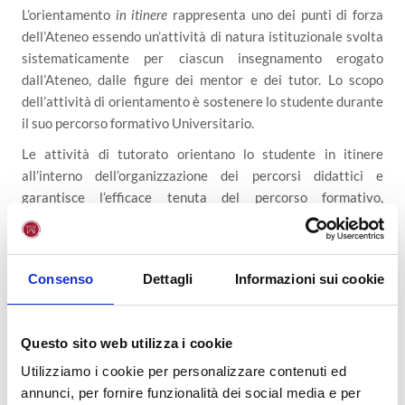
L’orientamento
in itinere
rappresenta uno dei punti di forza
dell’Ateneo essendo un’attività di natura istituzionale svolta
sistematicamente per ciascun insegnamento erogato
dall’Ateneo, dalle figure dei mentor e dei tutor. Lo scopo
dell’attività di orientamento è sostenere lo studente durante
il suo percorso formativo Universitario.
Le attività di tutorato orientano lo studente in itinere
all’interno dell’organizzazione dei percorsi didattici e
garantisce l’efficace tenuta del percorso formativo,
monitorandone in continuità l’apprendimento individuale e
complessivo. I tutor si occupano, inoltre, di motivare
adeguatamente lo studente e supportarlo al meglio nella
Consenso
Dettagli
Informazioni sui cookie
fruizione del percorso formativo da un punto di vista
metodologico e contenutistico, anche attraverso iniziative
rapportate alle necessità, alle attitudini ed alle esigenze dei
Questo sito web utilizza i cookie
singoli.
Utilizziamo i cookie per personalizzare contenuti ed
Accanto all’orientamento individuale, l’Ateneo promuove una
annunci, per fornire funzionalità dei social media e per
serie di attività volte al coinvolgimento ed a favorire il