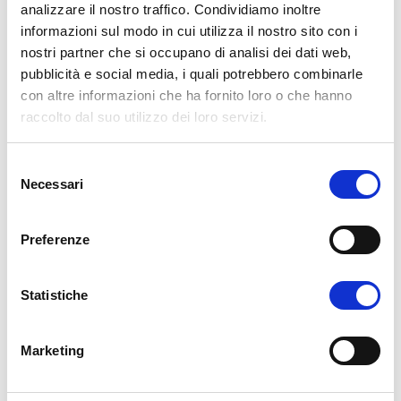
analizzare il nostro traffico. Condividiamo inoltre
protagonismo degli studenti dell’università.
informazioni sul modo in cui utilizza il nostro sito con i
Il servizio offre:
nostri partner che si occupano di analisi dei dati web,
pubblicità e social media, i quali potrebbero combinarle
partecipazione a visite istituzionali;
con altre informazioni che ha fornito loro o che hanno
convegni e incontri di avvicinamento al mondo del
raccolto dal suo utilizzo dei loro servizi.
lavoro e professionale;
visite aziendali;
giornate di orientamento alle lauree magistrali;
S
Necessari
seminari sulle skills;
e
servizio counseling;
l
convenzioni per attività sportive ed altre convenzioni;
e
Preferenze
laboratori;
z
iniziative sulla autoimprenditorialita coordinate dallo
i
sportello SEED;
o
Statistiche
esperienze all’estero coordinate dall’ufficio erasmus e
n
dalla Commissione Attività Internazionali;
e
Marketing
servizi per gli studenti con BES coordinati dalla
d
Commissione di Ateneo;
e