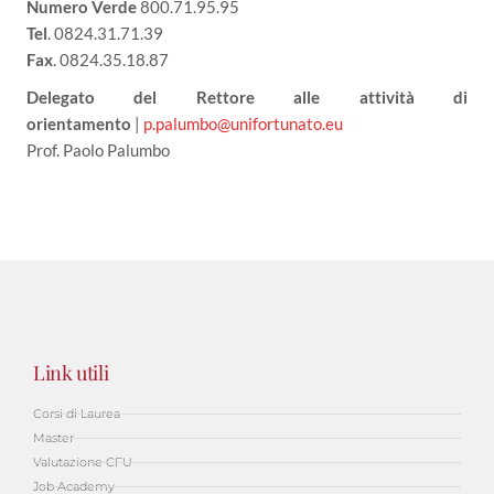
Numero Verde
800.71.95.95
Tel
. 0824.31.71.39
Fax
. 0824.35.18.87
Delegato del Rettore alle attività di
orientamento
|
p.palumbo@unifortunato.eu
Prof. Paolo Palumbo
Link utili
Corsi di Laurea
Master
Valutazione CFU
Job Academy