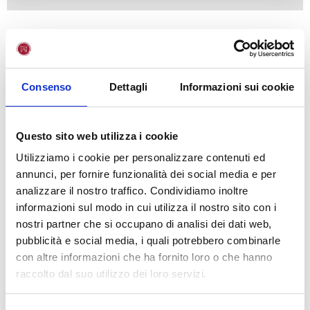
Associazione ALUMNI –
Laureati Unifortunato
Consenso
Dettagli
Informazioni sui cookie
L’Associazione
“ALUMNI”
dei laureati Giustino Fortunato è
nata per mantenere i contatti tra ex studenti nel post-laurea
Questo sito web utilizza i cookie
e con la la missione di essere una forza positiva della società
capace di mobilitare le energie migliori delle persone
Utilizziamo i cookie per personalizzare contenuti ed
cresciute professionalmente e culturalmente all’interno
annunci, per fornire funzionalità dei social media e per
dell’Ateneo.
analizzare il nostro traffico. Condividiamo inoltre
informazioni sul modo in cui utilizza il nostro sito con i
L’Associazione vuole realizzare una comunità di alumni che
nostri partner che si occupano di analisi dei dati web,
contribuisca, attraverso progetti, attività, studi e scambi, allo
pubblicità e social media, i quali potrebbero combinarle
sviluppo e alla valorizzazione dell’Università, degli studenti e
con altre informazioni che ha fornito loro o che hanno
della società civile. Nello svolgimento della missione
raccolto dal suo utilizzo dei loro servizi.
l’Associazione favorirà lo sviluppo dei rapporti culturali e
professionali tra gli associati al fine di accrescere e