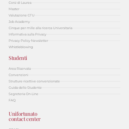
Corsi di Laurea
Master
Valutazione CFU
Job Academy
Cinque per mille alla ricerca Universitaria
Informativa sulla Privacy
Privacy Policy Newsletter
Whistleblowing
Studenti
Area Riservata
Convenzioni
Strutture ricettive convenzionate
Guida dello Studente
Segreteria On-Line
FAQ
Unifortunato
contact center