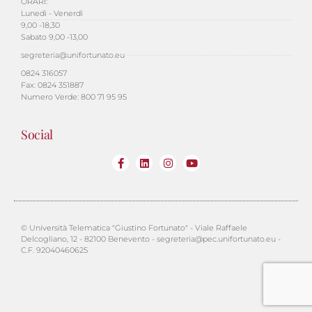
ORARI:
Lunedì - Venerdì
9,00 -18,30
Sabato 9,00 -13,00
segreteria@unifortunato.eu
0824 316057
Fax: 0824 351887
Numero Verde: 800 71 95 95
Social
© Università Telematica "Giustino Fortunato" - Viale Raffaele
Delcogliano, 12 - 82100 Benevento - segreteria@pec.unifortunato.eu -
C.F. 92040460625
PHP Code Snippets
Powered By :
XYZScripts.com