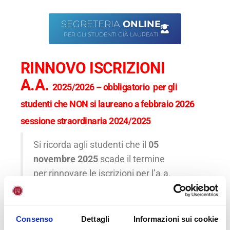
SEGRETERIA
ONLINE
PER GLI STUDENTI GIÀ LAUREATI
RINNOVO ISCRIZIONI
A.A.
2025/2026 – obbligatorio per gli
studenti che NON si laureano a febbraio 2026
sessione straordinaria 2024/2025
Si ricorda agli studenti che il
05
novembre 2025
scade il termine
per
rinnovare le iscrizioni per l’a.a.
2025/26
.
Per rinnovare l’ iscrizione, occorre
Consenso
Dettagli
Informazioni sui cookie
entrare nell’area riservata
ISCRIZIONI
: