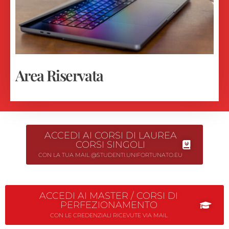
Area Riservata
ACCEDI AI CORSI DI LAUREA
CORSI SINGOLI
CON LA TUA MAIL @STUDENTI.UNIFORTUNATO.EU
ACCEDI AI MASTER / CORSI DI
PERFEZIONAMENTO
CON LE CREDENZIALI RICEVUTE VIA MAIL