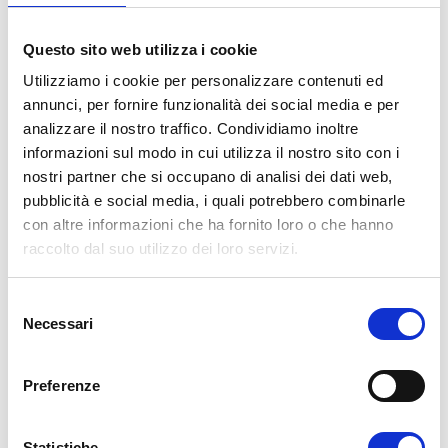
cliccare su
RINNOVO ISCRIZIONE
a.a.25/26
, poi su
CONFERMA
Questo sito web utilizza i cookie
cliccare su
Riepilogo tasse e
Utilizziamo i cookie per personalizzare contenuti ed
annunci, per fornire funzionalità dei social media e per
pagamenti
per visionare
analizzare il nostro traffico. Condividiamo inoltre
le
SCADENZE
delle rate
informazioni sul modo in cui utilizza il nostro sito con i
effettuare il pagamento della I rata,
nostri partner che si occupano di analisi dei dati web,
comprensiva di € 16,00 per imposta
pubblicità e social media, i quali potrebbero combinarle
di bollo, entro la scadenza indicata,
con altre informazioni che ha fornito loro o che hanno
con il
PagoPA
raccolto dal suo utilizzo dei loro servizi.
Il pagamento delle rate
OLTRE LE
S
SCADENZE
Necessari
e
INDICATE
comporta la mora di € 50,00
l
fino al 30° giorno dopo la scadenza e di €
e
Preferenze
80,00 dal 31° giorno dopo la scadenza.
z
i
N.B.
Il Decreto 76/2021 prevede l’obbligo
o
Statistiche