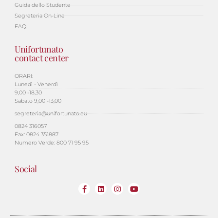
Guida dello Studente
Segreteria On-Line
FAQ
Unifortunato
contact center
ORARI:
Lunedì - Venerdì
9,00 -18,30
Sabato 9,00 -13,00
segreteria@unifortunato.eu
0824 316057
Fax: 0824 351887
Numero Verde: 800 71 95 95
Social