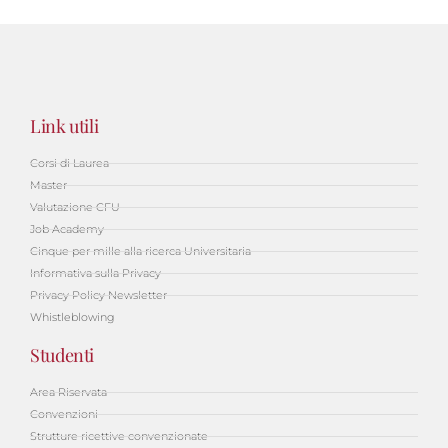
Link utili
Corsi di Laurea
Master
Valutazione CFU
Job Academy
Cinque per mille alla ricerca Universitaria
Informativa sulla Privacy
Privacy Policy Newsletter
Whistleblowing
Studenti
Area Riservata
Convenzioni
Strutture ricettive convenzionate