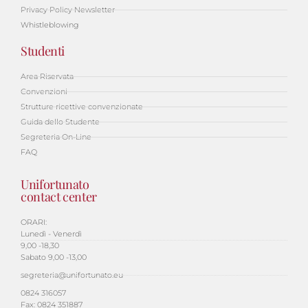
Privacy Policy Newsletter
Whistleblowing
Studenti
Area Riservata
Convenzioni
Strutture ricettive convenzionate
Guida dello Studente
Segreteria On-Line
FAQ
Unifortunato
contact center
ORARI:
Lunedì - Venerdì
9,00 -18,30
Sabato 9,00 -13,00
segreteria@unifortunato.eu
0824 316057
Fax: 0824 351887