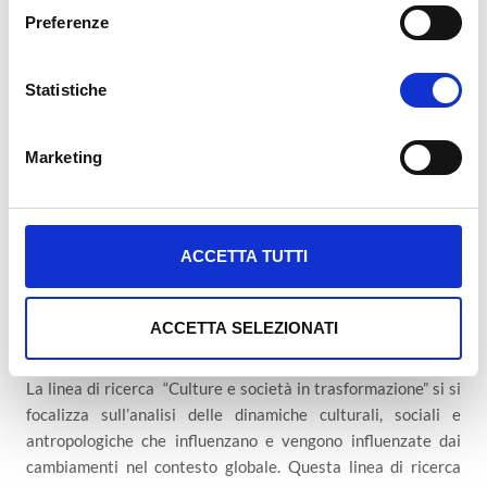
e
Preferenze
Linea di ricerca 3 – Progresso e
z
innovazione tecnologica
i
o
Statistiche
La linea di ricerca “Progresso e innovazione tecnologica” si
n
concentra sullo sviluppo e sull’applicazione di tecnologie
e
Marketing
innovative per promuovere il progresso sociale, economico e
d
ambientale, nonché sull’analisi degli impatti e delle
e
implicazioni delle nuove tecnologie sulla società e
l
sull’economia.
c
ACCETTA TUTTI
o
n
Linea di ricerca 4 – Culture e società in
s
ACCETTA SELEZIONATI
trasformazione
e
n
La linea di ricerca “Culture e società in trasformazione” si si
s
focalizza sull’analisi delle dinamiche culturali, sociali e
o
antropologiche che influenzano e vengono influenzate dai
cambiamenti nel contesto globale. Questa linea di ricerca