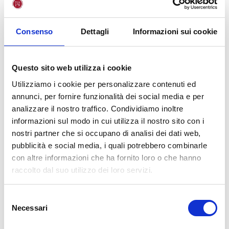
Linea di ricerca 1 – Diritti umani
Consenso
Dettagli
Informazioni sui cookie
La linea di ricerca “Diritti Umani” si focalizza sui temi dei
diritti umani della democrazia e della pace. Attraverso un
approccio multidisciplinare, esplora temi quali diritti civili,
Questo sito web utilizza i cookie
politici, economici e sociali, al fine di informare politiche e
Utilizziamo i cookie per personalizzare contenuti ed
pratiche per garantire il rispetto e la tutela dei diritti umani
annunci, per fornire funzionalità dei social media e per
in vari contesti.
analizzare il nostro traffico. Condividiamo inoltre
informazioni sul modo in cui utilizza il nostro sito con i
nostri partner che si occupano di analisi dei dati web,
Linea di ricerca 2 – Salute, sicurezza e
pubblicità e social media, i quali potrebbero combinarle
benessere
con altre informazioni che ha fornito loro o che hanno
raccolto dal suo utilizzo dei loro servizi.
La linea di ricerca “Salute, sicurezza e benessere” affronta
una vasta gamma di tematiche legate alla salute fisica,
mentale e sociale, nonché alla protezione e alla sicurezza
S
delle persone e delle comunità.
Necessari
e
l