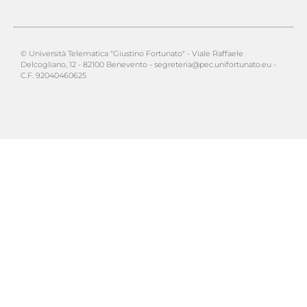
© Università Telematica "Giustino Fortunato" - Viale Raffaele
Delcogliano, 12 - 82100 Benevento - segreteria@pec.unifortunato.eu -
C.F. 92040460625
PHP Code Snippets
Powered By :
XYZScripts.com