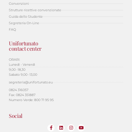
Convenzioni
Strutture ricettive convenzionate
Guida dello Studente
Segreteria On-Line
FAQ
Unifortunato
contact center
ORARI:
Lunedì - Venerdì
9,00 -18,30
Sabato 9,00 -13,00
segreteria@unifortunato.eu
0824 316057
Fax: 0824 351887
Numero Verde: 800 71 95 95
Social