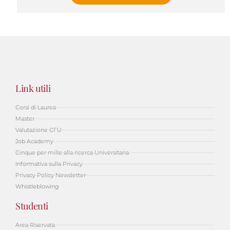
Link utili
Corsi di Laurea
Master
Valutazione CFU
Job Academy
Cinque per mille alla ricerca Universitaria
Informativa sulla Privacy
Privacy Policy Newsletter
Whistleblowing
Studenti
Area Riservata