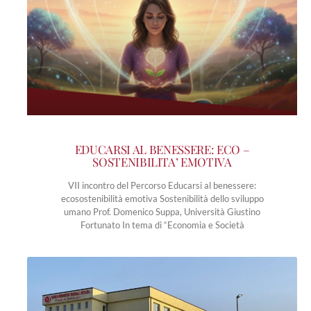
EDUCARSI AL BENESSERE: ECO –
SOSTENIBILITA’ EMOTIVA
VII incontro del Percorso Educarsi al benessere:
ecosostenibilità emotiva Sostenibilità dello sviluppo
umano Prof. Domenico Suppa, Università Giustino
Fortunato In tema di “Economia e Società