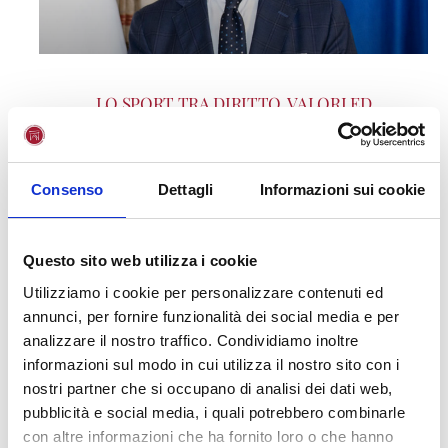
LO SPORT TRA DIRITTO, VALORI ED
ECONOMIA: UNA LECTIO DEL MINISTRO
MATTEO PIANTEDOSI
Lunedì 13 aprile, presso l’Aula Magna dell’Università
Consenso
Dettagli
Informazioni sui cookie
Giustino Fortunato di Benevento, si terrà un importante
incontro promosso dal Corso di laurea in Scienze delle
Attività Motorie, Sportive
Questo sito web utilizza i cookie
Utilizziamo i cookie per personalizzare contenuti ed
annunci, per fornire funzionalità dei social media e per
analizzare il nostro traffico. Condividiamo inoltre
informazioni sul modo in cui utilizza il nostro sito con i
nostri partner che si occupano di analisi dei dati web,
pubblicità e social media, i quali potrebbero combinarle
con altre informazioni che ha fornito loro o che hanno