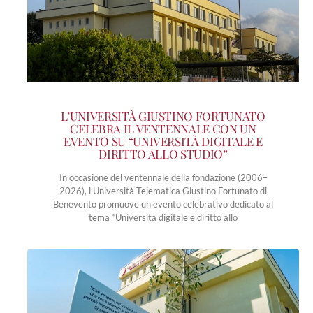
L’UNIVERSITÀ GIUSTINO FORTUNATO
CELEBRA IL VENTENNALE CON UN
EVENTO SU “UNIVERSITÀ DIGITALE E
DIRITTO ALLO STUDIO”
In occasione del ventennale della fondazione (2006–
2026), l’Università Telematica Giustino Fortunato di
Benevento promuove un evento celebrativo dedicato al
tema “Università digitale e diritto allo