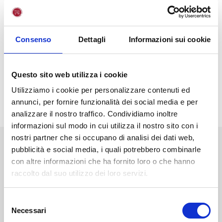
Destinatari: studenti, giovani e adulti.
Partecipazione a numero programmato.
Adesione gratuita obbligatoria inviando una mail a
Consenso
Dettagli
Informazioni sui cookie
eventi@unifortunato.eu
Questo sito web utilizza i cookie
PROGRAMMA
Utilizziamo i cookie per personalizzare contenuti ed
annunci, per fornire funzionalità dei social media e per
analizzare il nostro traffico. Condividiamo inoltre
informazioni sul modo in cui utilizza il nostro sito con i
nostri partner che si occupano di analisi dei dati web,
NEWS
STAMPA
EVENTI
BLOG
pubblicità e social media, i quali potrebbero combinarle
con altre informazioni che ha fornito loro o che hanno
raccolto dal suo utilizzo dei loro servizi.
Diventa uno studente
Unifortunato!
S
Necessari
e
ISCRIVITI