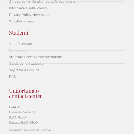
Cinque per mille alla ricerca Universitaria
Informativa sulla Privacy
Privacy Policy Newsletter
Whistleblowing
Studenti
Area Riservata
Convenzioni
Strutture ricettive convenzionate
Guida dello Studente
Segreteria On-Line
FAQ
Unifortunato
contact center
ORARI:
Lunedì - Venerdì
9,00 -18,30
Sabato 9,00 -13,00
segreteria@unifortunato.eu