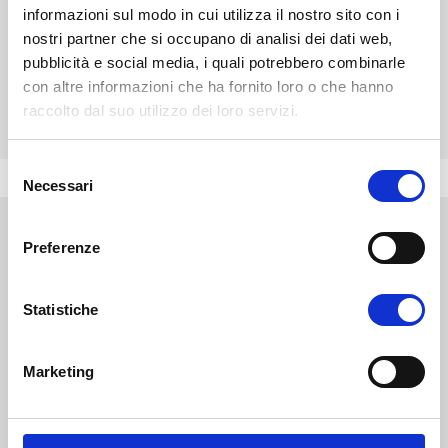
informazioni sul modo in cui utilizza il nostro sito con i
CHIEDI INFO
nostri partner che si occupano di analisi dei dati web,
pubblicità e social media, i quali potrebbero combinarle
con altre informazioni che ha fornito loro o che hanno
raccolto dal suo utilizzo dei loro servizi.
VALUTA I TUOI CFU
S
Necessari
e
l
e
Preferenze
z
i
Link utili
o
Statistiche
n
Corsi di Laurea
e
Master
Marketing
d
Valutazione CFU
Job Academy
e
Cinque per mille alla ricerca Universitaria
l
Informativa sulla Privacy