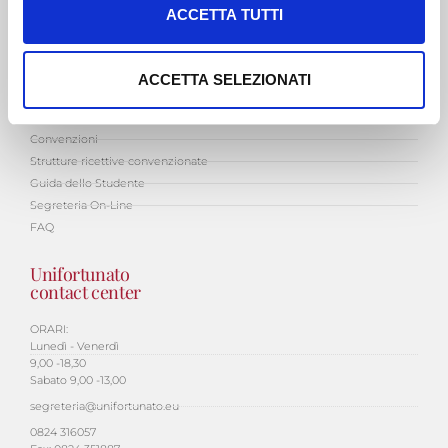
c
ACCETTA TUTTI
Privacy Policy Newsletter
o
Whistleblowing
n
Studenti
s
ACCETTA SELEZIONATI
e
Area Riservata
n
Convenzioni
s
Strutture ricettive convenzionate
o
Guida dello Studente
Segreteria On-Line
FAQ
Unifortunato
contact center
ORARI:
Lunedì - Venerdì
9,00 -18,30
Sabato 9,00 -13,00
segreteria@unifortunato.eu
0824 316057