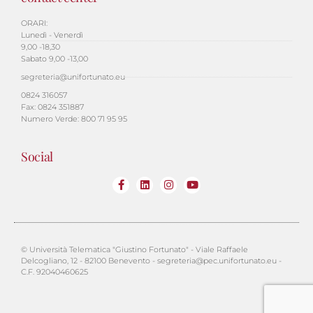
ORARI:
Lunedì - Venerdì
9,00 -18,30
Sabato 9,00 -13,00
segreteria@unifortunato.eu
0824 316057
Fax: 0824 351887
Numero Verde: 800 71 95 95
Social
© Università Telematica "Giustino Fortunato" - Viale Raffaele
Delcogliano, 12 - 82100 Benevento - segreteria@pec.unifortunato.eu -
C.F. 92040460625