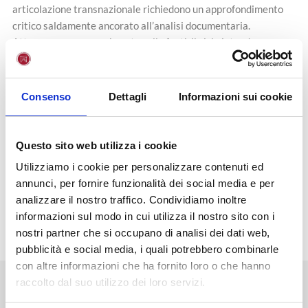
articolazione transnazionale richiedono un approfondimento
critico saldamente ancorato all’analisi documentaria.
Attraverso un esame basato sulle fonti, il ciclo intende
pertanto contribuire a una conoscenza storicamente fondata di
questo cruciale capitolo del nostro passato, stimolando al
contempo una rinnovata riflessione sul tema dell’intolleranza e
Consenso
Dettagli
Informazioni sui cookie
della discriminazione delle minoranze.
La partecipazione è gratuita ed aperta a tutti, previa iscrizione
al ciclo di lettura inviando adesione a:
Questo sito web utilizza i cookie
eventi@unifortunato.eu
Utilizziamo i cookie per personalizzare contenuti ed
annunci, per fornire funzionalità dei social media e per
analizzare il nostro traffico. Condividiamo inoltre
PROGRAMMA
informazioni sul modo in cui utilizza il nostro sito con i
nostri partner che si occupano di analisi dei dati web,
pubblicità e social media, i quali potrebbero combinarle
con altre informazioni che ha fornito loro o che hanno
raccolto dal suo utilizzo dei loro servizi.
NEWS
STAMPA
EVENTI
BLOG