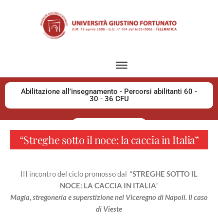
Abilitazione all'insegnamento - Percorsi abilitanti 60 -
30 - 36 CFU
Sostegno 2026
“Streghe sotto il noce: la caccia in Italia”
III incontro del ciclo promosso dal “
STREGHE SOTTO IL
NOCE: LA CACCIA IN ITALIA
“
Magia, stregoneria e superstizione nel Viceregno di Napoli. Il caso
di Vieste