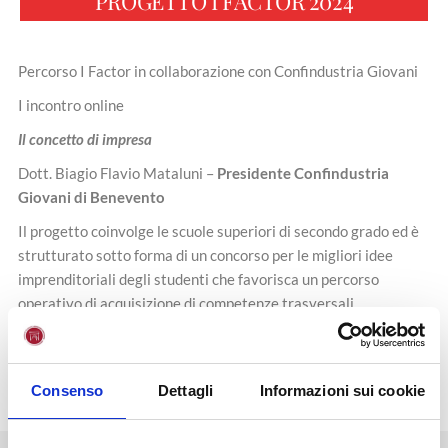
PROGETTO I FACTOR 2024
Percorso I Factor in collaborazione con Confindustria Giovani
I incontro online
Il concetto di impresa
Dott. Biagio Flavio Mataluni –
Presidente Confindustria
Giovani di Benevento
Il progetto coinvolge le scuole superiori di secondo grado ed è
strutturato sotto forma di un concorso per le migliori idee
imprenditoriali degli studenti che favorisca un percorso
operativo di acquisizione di competenze trasversali
L’incontro avrà inizio alle ore 15.30
Per partecipare inviare una mail a
eventi@unifortunato.eu
Consenso
Dettagli
Informazioni sui cookie