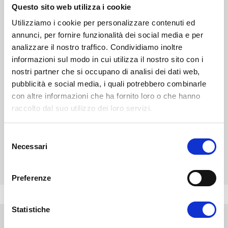
Questo sito web utilizza i cookie
NEWS
STAMPA
EVENTI
BLOG
Utilizziamo i cookie per personalizzare contenuti ed
annunci, per fornire funzionalità dei social media e per
Diventa uno studente
analizzare il nostro traffico. Condividiamo inoltre
Unifortunato!
informazioni sul modo in cui utilizza il nostro sito con i
nostri partner che si occupano di analisi dei dati web,
pubblicità e social media, i quali potrebbero combinarle
ISCRIVITI
con altre informazioni che ha fornito loro o che hanno
raccolto dal suo utilizzo dei loro servizi.
CHIEDI INFO
S
Necessari
e
l
VALUTA I TUOI CFU
e
Preferenze
z
i
o
Statistiche
n