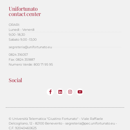
Unifortunato
contact center
ORARI:
Lunedì - Venerdì
9,00 -18,30
Sabato 9,00 -13,00
segreteria@unifortunato.eu
0824 316057
Fax: 0824 351887
Numero Verde: 800 71 95 95
Social
© Università Telematica "Giustino Fortunato" - Viale Raffaele
Delcogliano, 12 - 82100 Benevento - segreteria@pec.unifortunato.eu -
C.F. 92040460625