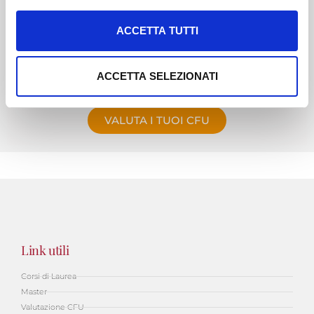
l
ISCRIVITI
c
ACCETTA TUTTI
o
n
CHIEDI INFO
s
ACCETTA SELEZIONATI
e
n
VALUTA I TUOI CFU
s
o
Link utili
Corsi di Laurea
Master
Valutazione CFU