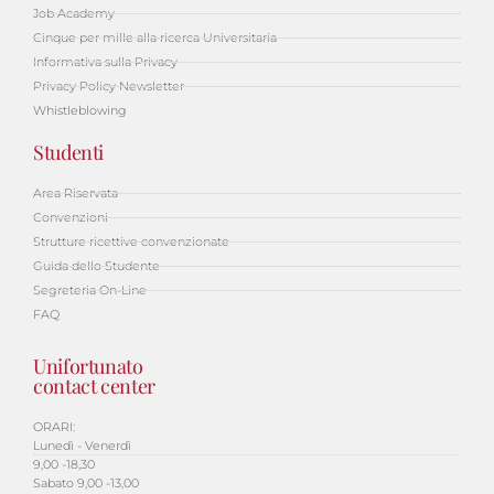
Job Academy
Cinque per mille alla ricerca Universitaria
Informativa sulla Privacy
Privacy Policy Newsletter
Whistleblowing
Studenti
Area Riservata
Convenzioni
Strutture ricettive convenzionate
Guida dello Studente
Segreteria On-Line
FAQ
Unifortunato
contact center
ORARI:
Lunedì - Venerdì
9,00 -18,30
Sabato 9,00 -13,00