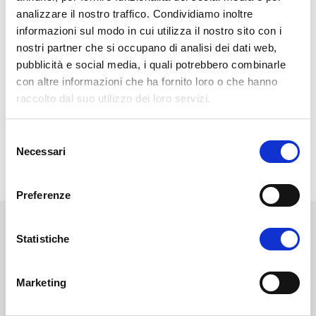
prosociale alla qualità di vita, avente come meta formativa la
analizzare il nostro traffico. Condividiamo inoltre
consapevolezza delle scelte. Si propone come opportunità
informazioni sul modo in cui utilizza il nostro sito con i
educativa per affrontare il percorso accademico con sicurezza,
nostri partner che si occupano di analisi dei dati web,
determinazione e responsabilità.
pubblicità e social media, i quali potrebbero combinarle
con altre informazioni che ha fornito loro o che hanno
raccolto dal suo utilizzo dei loro servizi.
S
PROGRAMMA
Necessari
e
l
e
Preferenze
z
i
NEWS
STAMPA
EVENTI
BLOG
o
Statistiche
n
e
Diventa uno studente
Marketing
d
Unifortunato!
e