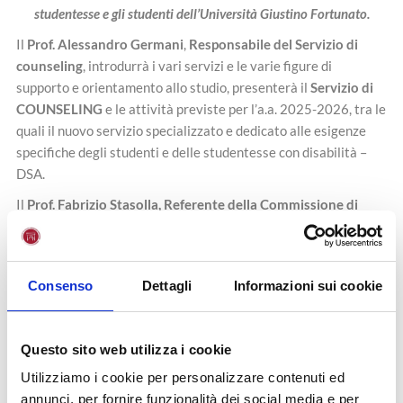
studentesse e gli studenti dell’Università Giustino Fortunato.
Il
Prof. Alessandro Germani
,
Responsabile del Servizio di
counseling
, introdurrà i vari servizi e le varie figure di
supporto e orientamento allo studio, presenterà il
Servizio di
COUNSELING
e le attività previste per l’a.a. 2025-2026, tra le
quali il nuovo servizio specializzato e dedicato alle esigenze
specifiche degli studenti e delle studentesse con disabilità –
DSA.
Il
Prof. Fabrizio Stasolla, Referente della Commissione di
Ateneo per gli studenti con disabilità-DSA
approfondirà
questo tema e la
Dott.ssa Floriana Aiezza
spiegherà in cosa
consiste la figura del Tutor per gli studenti con disabilità-DSA.
Consenso
Dettagli
Informazioni sui cookie
Il
Dott. Antonio Zullo
presenterà l’attività dei tutor di
orientamento. La
Prof.ssa Tonia De Giuseppe
presenterà il
percorso sul Metodo di studio, di cui è la coordinatrice.
Questo sito web utilizza i cookie
Il
Mentoring di Orientamento al Metodo di Studio… per un
“Benessere Equo-Sostenibile -BES
” (art. 14 della
Utilizziamo i cookie per personalizzare contenuti ed
legge163/2016) è un per-corso educativo di ben-essere
annunci, per fornire funzionalità dei social media e per