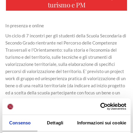
turismo e PM
In presenza e online
Un ciclo di 7 incontri per gli studenti della Scuola Secondaria di
Secondo Grado rientrante nel Percorso delle Competenze
Trasversali e l’Orientamento: sulla storia e l’economia del
turismo e del territorio, sulle tecniche e gli strumenti di
valorizzazione territoriale, sulla elaborazione di specifici
percorsi di valorizzazione del territorio. E’ previsto un project
work di gruppo ed un’esperienza pratica di valorizzazione di un
bene o di una realtà territoriale (da indicare ad inizio progetto
ed a scelta della scuola partecipante con focus un bene o un
sito del proprio territorio).
LE SCUOLE INTERESSATE A PARTECIPARE DEVONO inviare
una mail di adesione a
scuole@unifortunato.eu
e
Consenso
Dettagli
Informazioni sui cookie
a
p.palumbo@unifortunato.eu