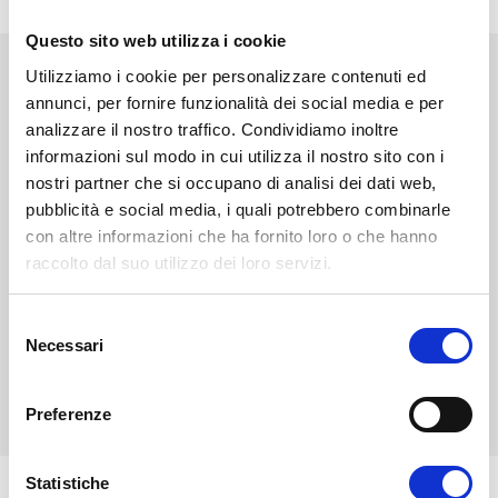
Questo sito web utilizza i cookie
Utilizziamo i cookie per personalizzare contenuti ed
NEWS
STAMPA
EVENTI
BLOG
annunci, per fornire funzionalità dei social media e per
analizzare il nostro traffico. Condividiamo inoltre
Diventa uno studente
informazioni sul modo in cui utilizza il nostro sito con i
Unifortunato!
nostri partner che si occupano di analisi dei dati web,
pubblicità e social media, i quali potrebbero combinarle
con altre informazioni che ha fornito loro o che hanno
ISCRIVITI
raccolto dal suo utilizzo dei loro servizi.
CHIEDI INFO
S
Necessari
e
l
e
VALUTA I TUOI CFU
Preferenze
z
i
o
Statistiche