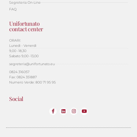
Segreteria On-Line
FAQ
Unifortunato
contact center
ORARI:
Lunedì - Venerdì
9,00 -18,30
Sabato 9,00 -13,00
segreteria@unifortunato.eu
0824 316057
Fax: 0824 351887
Numero Verde: 800 71 95 95
Social