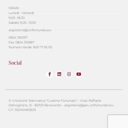
ORARI:
Lunedì - Venerdì
9,00 -18,30
Sabato 9,00 -13,00
segreteria@unifortunato.eu
0824 316057
Fax: 0824 351887
Numero Verde: 800 71 95 95
Social
© Università Telematica "Giustino Fortunato" - Viale Raffaele
Delcogliano, 12 - 82100 Benevento - segreteria@pec.unifortunato.eu -
C.F. 92040460625