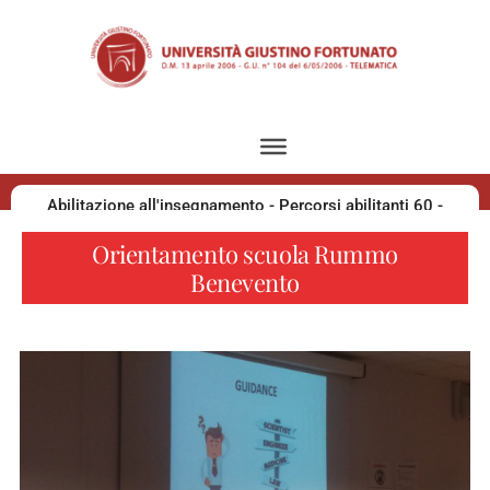
Abilitazione all'insegnamento - Percorsi abilitanti 60 -
30 - 36 CFU
Orientamento scuola Rummo
Benevento
Sostegno 2026