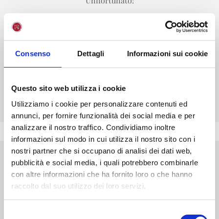
Unifortunato!
ISCRIVITI
Consenso
Dettagli
Informazioni sui cookie
CHIEDI INFO
Questo sito web utilizza i cookie
VALUTA I TUOI CFU
Utilizziamo i cookie per personalizzare contenuti ed
annunci, per fornire funzionalità dei social media e per
analizzare il nostro traffico. Condividiamo inoltre
informazioni sul modo in cui utilizza il nostro sito con i
nostri partner che si occupano di analisi dei dati web,
pubblicità e social media, i quali potrebbero combinarle
con altre informazioni che ha fornito loro o che hanno
raccolto dal suo utilizzo dei loro servizi.
Link utili
Corsi di Laurea
S