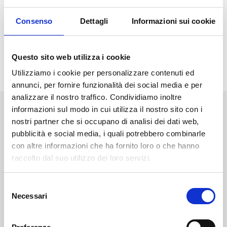
Recruiting day e Webinar sul tema: “
Definire gli obiettivi
professionali: utili consigli
” con
GiGroup
Consenso
Dettagli
Informazioni sui cookie
ore 10.30
Programma Completo
Questo sito web utilizza i cookie
Utilizziamo i cookie per personalizzare contenuti ed
annunci, per fornire funzionalità dei social media e per
analizzare il nostro traffico. Condividiamo inoltre
informazioni sul modo in cui utilizza il nostro sito con i
NEWS
STAMPA
EVENTI
BLOG
nostri partner che si occupano di analisi dei dati web,
pubblicità e social media, i quali potrebbero combinarle
con altre informazioni che ha fornito loro o che hanno
Diventa uno studente
Unifortunato!
raccolto dal suo utilizzo dei loro servizi.
S
ISCRIVITI
Necessari
e
l
e
CHIEDI INFO