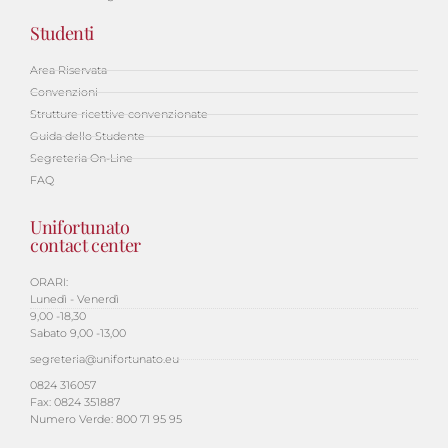
Studenti
Area Riservata
Convenzioni
Strutture ricettive convenzionate
Guida dello Studente
Segreteria On-Line
FAQ
Unifortunato
contact center
ORARI:
Lunedì - Venerdì
9,00 -18,30
Sabato 9,00 -13,00
segreteria@unifortunato.eu
0824 316057
Fax: 0824 351887
Numero Verde: 800 71 95 95