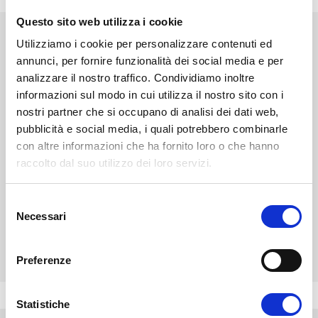
Questo sito web utilizza i cookie
NEWS
STAMPA
EVENTI
BLOG
Utilizziamo i cookie per personalizzare contenuti ed
annunci, per fornire funzionalità dei social media e per
analizzare il nostro traffico. Condividiamo inoltre
Diventa uno studente
informazioni sul modo in cui utilizza il nostro sito con i
Unifortunato!
nostri partner che si occupano di analisi dei dati web,
pubblicità e social media, i quali potrebbero combinarle
ISCRIVITI
con altre informazioni che ha fornito loro o che hanno
raccolto dal suo utilizzo dei loro servizi.
CHIEDI INFO
S
Necessari
e
l
VALUTA I TUOI CFU
e
Preferenze
z
i
o
Statistiche