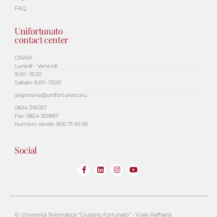
FAQ
Unifortunato
contact center
ORARI:
Lunedì - Venerdì
9,00 -18,30
Sabato 9,00 -13,00
segreteria@unifortunato.eu
0824 316057
Fax: 0824 351887
Numero Verde: 800 71 95 95
Social
© Università Telematica "Giustino Fortunato" - Viale Raffaele