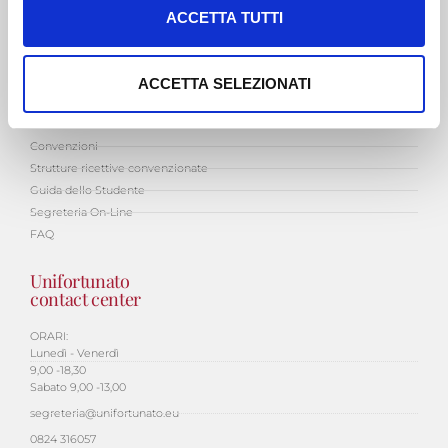
Informativa sulla Privacy
c
ACCETTA TUTTI
Privacy Policy Newsletter
o
Whistleblowing
n
s
ACCETTA SELEZIONATI
Studenti
e
Area Riservata
n
Convenzioni
s
Strutture ricettive convenzionate
o
Guida dello Studente
Segreteria On-Line
FAQ
Unifortunato
contact center
ORARI:
Lunedì - Venerdì
9,00 -18,30
Sabato 9,00 -13,00
segreteria@unifortunato.eu
0824 316057