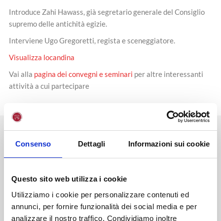
Introduce Zahi Hawass, già segretario generale del Consiglio
supremo delle antichità egizie.
Interviene Ugo Gregoretti, regista e sceneggiatore.
Visualizza locandina
Vai alla
pagina dei convegni e seminari
per altre interessanti
attività a cui partecipare
NEWS
STAMPA
EVENTI
BLOG
Consenso
Dettagli
Informazioni sui cookie
Diventa uno studente
Unifortunato!
Questo sito web utilizza i cookie
Utilizziamo i cookie per personalizzare contenuti ed
annunci, per fornire funzionalità dei social media e per
ISCRIVITI
analizzare il nostro traffico. Condividiamo inoltre