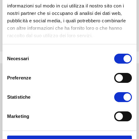
informazioni sul modo in cui utilizza il nostro sito con i
nostri partner che si occupano di analisi dei dati web,
CHIEDI INFO
pubblicità e social media, i quali potrebbero combinarle
con altre informazioni che ha fornito loro o che hanno
raccolto dal suo utilizzo dei loro servizi.
VALUTA I TUOI CFU
S
Necessari
e
l
e
Preferenze
z
i
Link utili
o
Statistiche
n
Corsi di Laurea
e
Master
Marketing
d
Valutazione CFU
e
Job Academy
Cinque per mille alla ricerca Universitaria
l