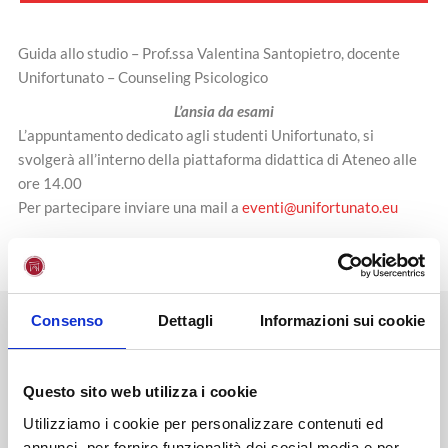
Guida allo studio – Prof.ssa Valentina Santopietro, docente
Unifortunato – Counseling Psicologico
L’ansia da esami
L’appuntamento dedicato agli studenti Unifortunato, si
svolgerà all’interno della piattaforma didattica di Ateneo alle
ore 14.00
Per partecipare inviare una mail a
eventi@unifortunato.eu
Consenso
Dettagli
Informazioni sui cookie
NEWS
STAMPA
EVENTI
BLOG
Questo sito web utilizza i cookie
Diventa uno studente
Unifortunato!
Utilizziamo i cookie per personalizzare contenuti ed
annunci, per fornire funzionalità dei social media e per