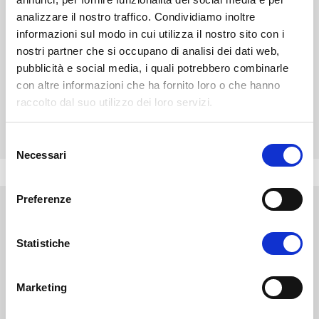
analizzare il nostro traffico. Condividiamo inoltre
ISCRIVITI
informazioni sul modo in cui utilizza il nostro sito con i
nostri partner che si occupano di analisi dei dati web,
pubblicità e social media, i quali potrebbero combinarle
CHIEDI INFO
con altre informazioni che ha fornito loro o che hanno
raccolto dal suo utilizzo dei loro servizi.
VALUTA I TUOI CFU
S
Necessari
e
l
e
Preferenze
z
i
o
Statistiche
Link utili
n
e
Corsi di Laurea
Marketing
d
Master
e
Valutazione CFU