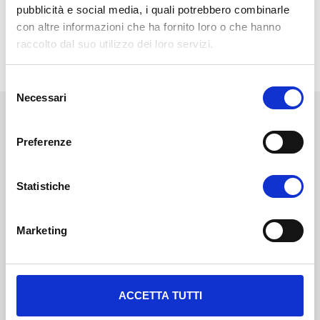
pubblicità e social media, i quali potrebbero combinarle
con altre informazioni che ha fornito loro o che hanno
PROGRAMMA
raccolto dal suo utilizzo dei loro servizi.
S
Necessari
e
l
NEWS
STAMPA
EVENTI
BLOG
e
Preferenze
z
i
Diventa uno studente
Unifortunato!
o
Statistiche
n
e
ISCRIVITI
Marketing
d
e
l
CHIEDI INFO
c
ACCETTA TUTTI
o