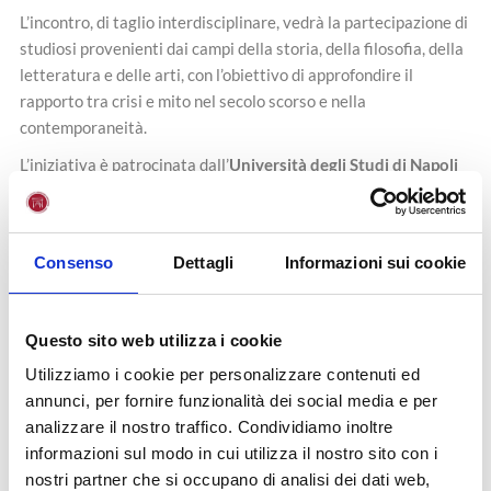
L’incontro, di taglio interdisciplinare, vedrà la partecipazione di
studiosi provenienti dai campi della storia, della filosofia, della
letteratura e delle arti, con l’obiettivo di approfondire il
rapporto tra crisi e mito nel secolo scorso e nella
contemporaneità.
L’iniziativa è patrocinata dall’
Università degli Studi di Napoli
“Federico II”
(Dipartimento di Studi Umanistici), dalla
Warsaw
University (Katedra Italianistyki)
e dall’
Università Giustino
Fortunato
.
Consenso
Dettagli
Informazioni sui cookie
Comitato organizzativo:
Chiara Cappiello (Università degli Studi di Napoli
Questo sito web utilizza i cookie
“Federico II”)
Utilizziamo i cookie per personalizzare contenuti ed
Giuseppe Maccauro (Università Giustino Fortunato)
annunci, per fornire funzionalità dei social media e per
Patrycja Polanowska (Università di Varsavia)
analizzare il nostro traffico. Condividiamo inoltre
informazioni sul modo in cui utilizza il nostro sito con i
Link per partecipare da remoto:
Fratture (Napoli, 22/5/2025)
nostri partner che si occupano di analisi dei dati web,