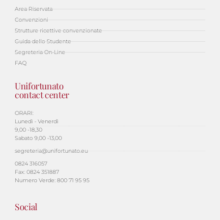
Area Riservata
Convenzioni
Strutture ricettive convenzionate
Guida dello Studente
Segreteria On-Line
FAQ
Unifortunato
contact center
ORARI:
Lunedì - Venerdì
9,00 -18,30
Sabato 9,00 -13,00
segreteria@unifortunato.eu
0824 316057
Fax: 0824 351887
Numero Verde: 800 71 95 95
Social