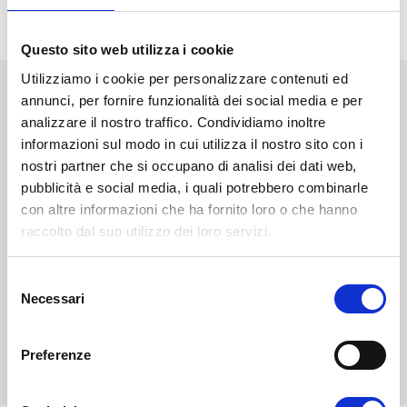
Questo sito web utilizza i cookie
Utilizziamo i cookie per personalizzare contenuti ed
NEWS
STAMPA
EVENTI
BLOG
annunci, per fornire funzionalità dei social media e per
analizzare il nostro traffico. Condividiamo inoltre
informazioni sul modo in cui utilizza il nostro sito con i
Diventa uno studente
nostri partner che si occupano di analisi dei dati web,
Unifortunato!
pubblicità e social media, i quali potrebbero combinarle
con altre informazioni che ha fornito loro o che hanno
raccolto dal suo utilizzo dei loro servizi.
ISCRIVITI
S
CHIEDI INFO
Necessari
e
l
e
Preferenze
VALUTA I TUOI CFU
z
i