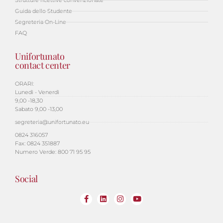
Guida dello Studente
Segreteria On-Line
FAQ
Unifortunato
contact center
ORARI:
Lunedì - Venerdì
9,00 -18,30
Sabato 9,00 -13,00
segreteria@unifortunato.eu
0824 316057
Fax: 0824 351887
Numero Verde: 800 71 95 95
Social