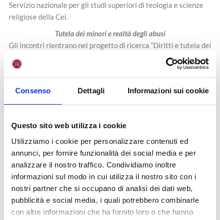
Servizio nazionale per gli studi superiori di teologia e scienze
religiose della Cei.
Tutela dei minori e realtà degli abusi
Gli incontri rientrano nel progetto di ricerca “Diritti e tutela dei
minor: profili giuridici, economici, psicologici e socio- pastorali”
promosso dalla Pontificia Facoltà Teologica dell’Italia
Meridionale di Napoli – Sez. San Tommaso D’Aquinio e
Consenso
Dettagli
Informazioni sui cookie
dall’Università Giustino Fortunato, in collaborazione con
l’Università degli Studi della Campania Luigi Vanvitelli e con il
Servizio Nazionale per gli Studi Superiori di Teologia e Scienze
Questo sito web utilizza i cookie
Religiose della Conferenza Episcopale Italiana.
Utilizziamo i cookie per personalizzare contenuti ed
Programma
annunci, per fornire funzionalità dei social media e per
analizzare il nostro traffico. Condividiamo inoltre
informazioni sul modo in cui utilizza il nostro sito con i
Per partecipare inviare mail di adesione a
eventi@
nostri partner che si occupano di analisi dei dati web,
unifortunato.eu
pubblicità e social media, i quali potrebbero combinarle
con altre informazioni che ha fornito loro o che hanno