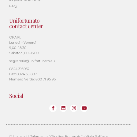
FAQ
Unifortunato
contact center
ORARI:
Lunedì - Venerdì
9,00 -18,30
Sabato 9,00 -13,00
segreteria@unifortunato.eu
0824 316057
Fax: 0824 351887
Numero Verde: 800 71 95 95
Social
© Università Telematica "Giustino Fortunato" - Viale Raffaele