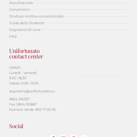
Area Riservata
Convenzioni
Strutture ricettive convenzionate
Guida dello Studente
Segreteria On-Line
FAQ
Unifortunato
contact center
ORARI:
Lunedì - Venerdì
9,00 -18,30
Sabato 9,00 -13,00
segreteria@unifortunato.eu
0824 316057
Fax: 0824 351887
Numero Verde: 800 71 95 95
Social