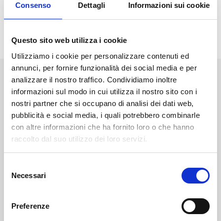
Consenso
Dettagli
Informazioni sui cookie
CALENDARIO DEGLI INCONTRI
Questo sito web utilizza i cookie
Utilizziamo i cookie per personalizzare contenuti ed
annunci, per fornire funzionalità dei social media e per
analizzare il nostro traffico. Condividiamo inoltre
NEWS
STAMPA
EVENTI
BLOG
informazioni sul modo in cui utilizza il nostro sito con i
nostri partner che si occupano di analisi dei dati web,
Diventa uno studente
pubblicità e social media, i quali potrebbero combinarle
Unifortunato!
con altre informazioni che ha fornito loro o che hanno
raccolto dal suo utilizzo dei loro servizi.
ISCRIVITI
S
Necessari
e
CHIEDI INFO
l
e
Preferenze
z