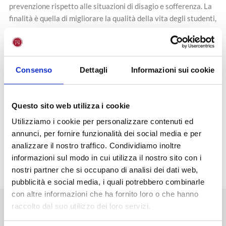
prevenzione rispetto alle situazioni di disagio e sofferenza. La
finalità è quella di migliorare la qualità della vita degli studenti,
con riflessi positivi sia nel contesto familiare dell’alunno che in
quello scolastico, favorendo nella scuola benessere e successo,
promuovendo quelle capacità relazionali che portano a una
comunicazione assertiva e collaborativa.
Consenso
Dettagli
Informazioni sui cookie
Tutti gli incontri si svolgeranno sulla piattaforma dedicata
Unifortunato e per aderire è necessario inviare una mail a
Questo sito web utilizza i cookie
eventi@unifortunato.eu
Utilizziamo i cookie per personalizzare contenuti ed
annunci, per fornire funzionalità dei social media e per
analizzare il nostro traffico. Condividiamo inoltre
Programma
informazioni sul modo in cui utilizza il nostro sito con i
nostri partner che si occupano di analisi dei dati web,
pubblicità e social media, i quali potrebbero combinarle
con altre informazioni che ha fornito loro o che hanno
raccolto dal suo utilizzo dei loro servizi.
NEWS
STAMPA
EVENTI
BLOG