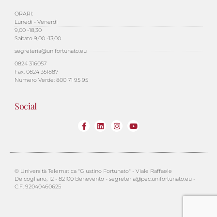
ORARI:
Lunedì - Venerdì
9,00 -18,30
Sabato 9,00 -13,00
segreteria@unifortunato.eu
0824 316057
Fax: 0824 351887
Numero Verde: 800 71 95 95
Social
© Università Telematica "Giustino Fortunato" - Viale Raffaele
Delcogliano, 12 - 82100 Benevento - segreteria@pec.unifortunato.eu -
C.F. 92040460625